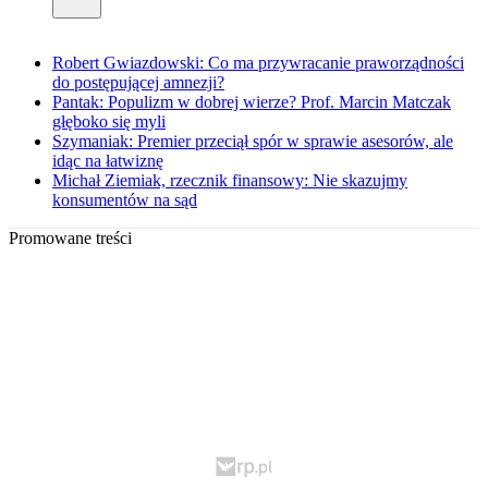
Robert Gwiazdowski: Co ma przywracanie praworządności
do postępującej amnezji?
Pantak: Populizm w dobrej wierze? Prof. Marcin Matczak
głęboko się myli
Szymaniak: Premier przeciął spór w sprawie asesorów, ale
idąc na łatwiznę
Michał Ziemiak, rzecznik finansowy: Nie skazujmy
konsumentów na sąd
Promowane treści