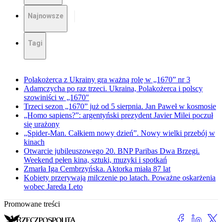
Najnowsze
Tagi
Polakożerca z Ukrainy gra ważną rolę w „1670” nr 3
Adamczycha po raz trzeci. Ukraina, Polakożerca i polscy
szowiniści w „1670"
Trzeci sezon „1670” już od 5 sierpnia. Jan Paweł w kosmosie
„Homo sapiens?”: argentyński prezydent Javier Milei poczuł
się urażony
„Spider-Man. Całkiem nowy dzień”. Nowy wielki przebój w
kinach
Otwarcie jubileuszowego 20. BNP Paribas Dwa Brzegi.
Weekend pełen kina, sztuki, muzyki i spotkań
Zmarła Iga Cembrzyńska. Aktorka miała 87 lat
Kobiety przerywają milczenie po latach. Poważne oskarżenia
wobec Jareda Leto
Promowane treści