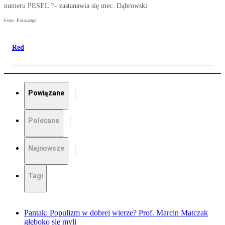
numeru PESEL ?– zastanawia się mec. Dąbrowski
Foto: Fotorzepa
Red
Powiązane
Polecane
Najnowsze
Tagi
Pantak: Populizm w dobrej wierze? Prof. Marcin Matczak
głęboko się myli