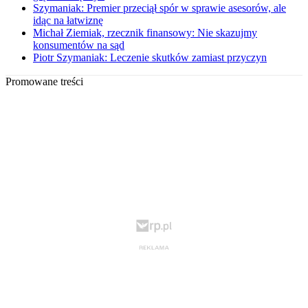
Szymaniak: Premier przeciął spór w sprawie asesorów, ale
idąc na łatwiznę
Michał Ziemiak, rzecznik finansowy: Nie skazujmy
konsumentów na sąd
Piotr Szymaniak: Leczenie skutków zamiast przyczyn
Promowane treści