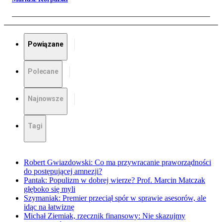
Powiązane
Polecane
Najnowsze
Tagi
Robert Gwiazdowski: Co ma przywracanie praworządności
do postępującej amnezji?
Pantak: Populizm w dobrej wierze? Prof. Marcin Matczak
głęboko się myli
Szymaniak: Premier przeciął spór w sprawie asesorów, ale
idąc na łatwiznę
Michał Ziemiak, rzecznik finansowy: Nie skazujmy