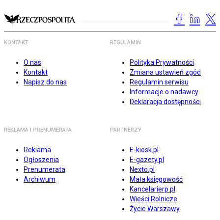
KONTAKT
REGULAMIN
O nas
Polityka Prywatności
Kontakt
Zmiana ustawień zgód
Napisz do nas
Regulamin serwisu
Informacje o nadawcy
Deklaracja dostępności
REKLAMA I PRENUMERATA
PARTNERZY
Reklama
E-kiosk.pl
Ogłoszenia
E-gazety.pl
Prenumerata
Nexto.pl
Archiwum
Mała księgowość
Kancelarierp.pl
Wieści Rolnicze
Życie Warszawy