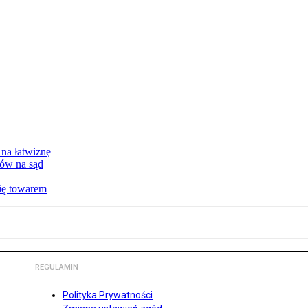
 na łatwiznę
tów na sąd
ię towarem
REGULAMIN
Polityka Prywatności