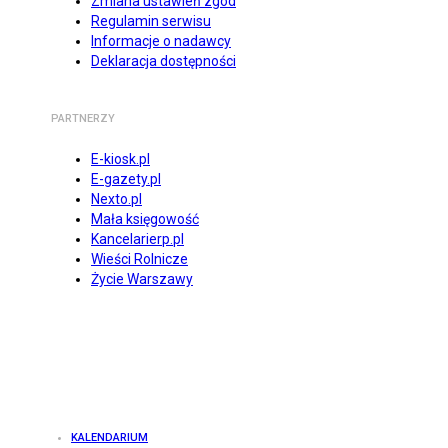
Zmiana ustawień zgód
Regulamin serwisu
Informacje o nadawcy
Deklaracja dostępności
PARTNERZY
E-kiosk.pl
E-gazety.pl
Nexto.pl
Mała księgowość
Kancelarierp.pl
Wieści Rolnicze
Życie Warszawy
KALENDARIUM