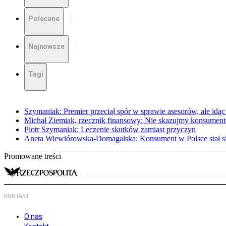
Polecane
Najnowsze
Tagi
Szymaniak: Premier przeciął spór w sprawie asesorów, ale idąc
Michał Ziemiak, rzecznik finansowy: Nie skazujmy konsumen
Piotr Szymaniak: Leczenie skutków zamiast przyczyn
Aneta Wiewiórowska-Domagalska: Konsument w Polsce stał s
Promowane treści
KONTAKT
O nas