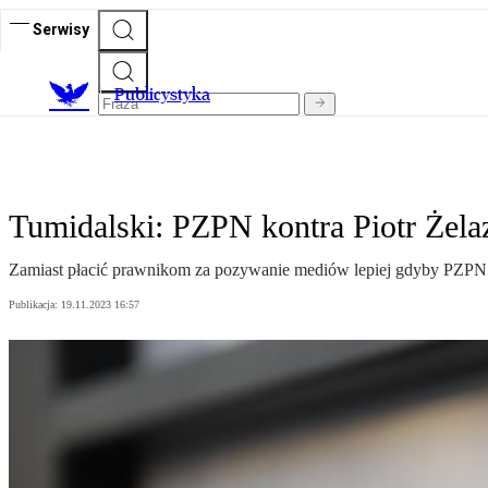
Serwisy
Publicystyka
Tumidalski: PZPN kontra Piotr Żelaz
Zamiast płacić prawnikom za pozywanie mediów lepiej gdyby PZPN pr
Publikacja:
19.11.2023 16:57