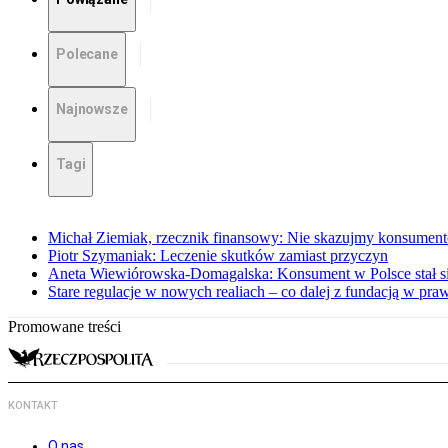
Polecane
Najnowsze
Tagi
Michał Ziemiak, rzecznik finansowy: Nie skazujmy konsumen
Piotr Szymaniak: Leczenie skutków zamiast przyczyn
Aneta Wiewiórowska-Domagalska: Konsument w Polsce stał s
Stare regulacje w nowych realiach – co dalej z fundacją w pra
Promowane treści
KONTAKT
O nas