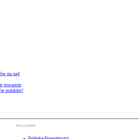
tów na sąd
ię towarem
wie polskim?
REGULAMIN
Polityka Prywatności