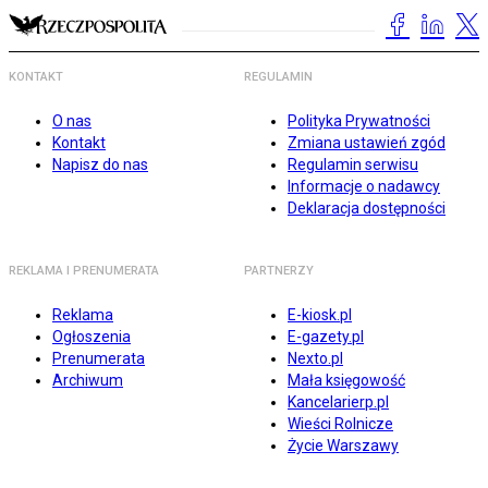
KONTAKT
REGULAMIN
O nas
Polityka Prywatności
Kontakt
Zmiana ustawień zgód
Napisz do nas
Regulamin serwisu
Informacje o nadawcy
Deklaracja dostępności
REKLAMA I PRENUMERATA
PARTNERZY
Reklama
E-kiosk.pl
Ogłoszenia
E-gazety.pl
Prenumerata
Nexto.pl
Archiwum
Mała księgowość
Kancelarierp.pl
Wieści Rolnicze
Życie Warszawy