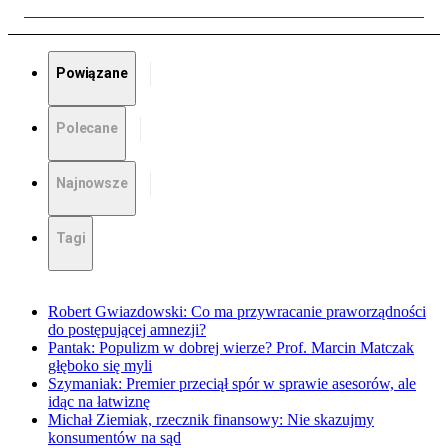
Powiązane
Polecane
Najnowsze
Tagi
Robert Gwiazdowski: Co ma przywracanie praworządności
do postępującej amnezji?
Pantak: Populizm w dobrej wierze? Prof. Marcin Matczak
głęboko się myli
Szymaniak: Premier przeciął spór w sprawie asesorów, ale
idąc na łatwiznę
Michał Ziemiak, rzecznik finansowy: Nie skazujmy
konsumentów na sąd