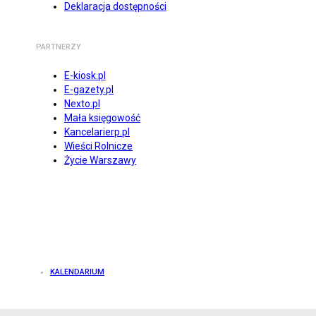
Deklaracja dostępności
PARTNERZY
E-kiosk.pl
E-gazety.pl
Nexto.pl
Mała księgowość
Kancelarierp.pl
Wieści Rolnicze
Życie Warszawy
KALENDARIUM