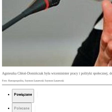
Agnieszka Chłoń-Domińczak była wiceminister pracy i polityki społecznej,
Foto: Rzeczpospolita, Szymon Łaszewski Szymon Łaszewski
Powiązane
Polecane