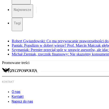
Najnowsze
Tagi
Robert Gwiazdowski: Co ma przywracanie praworządności do 
Pantak: Populizm w dobrej wierze? Prof. Marcin Matczak głęb
Szymaniak: Premier przeciął spór w sprawie asesorów, ale idąc
Michał Ziemiak, rzecznik finansowy: Nie skazujmy konsumen
Promowane treści
KONTAKT
O nas
Kontakt
Napisz do nas