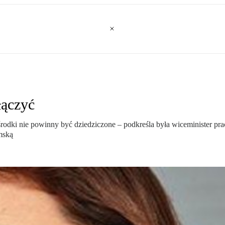
łączyć
rodki nie powinny być dziedziczone – podkreśla była wiceminister pra
mską