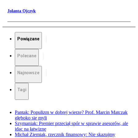
Jolanta Ojczyk
Powiązane
Polecane
Najnowsze
Tagi
Pantak: Populizm w dobrej wierze? Prof. Marcin Matczak
głęboko się myli
Szymaniak: Premier przeciął spór w sprawie asesorów, ale
idąc na łatwiznę
Michał Ziemiak, rzecznik finansowy: Nie skazujmy