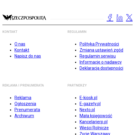
KONTAKT
REGULAMIN
O nas
Polityka Prywatności
Kontakt
Zmiana ustawień zgód
Napisz do nas
Regulamin serwisu
Informacje o nadawcy
Deklaracja dostępności
REKLAMA I PRENUMERATA
PARTNERZY
Reklama
E-kiosk.pl
Ogłoszenia
E-gazety.pl
Prenumerata
Nexto.pl
Archiwum
Mała księgowość
Kancelarierp.pl
Wieści Rolnicze
Życie Warszawy