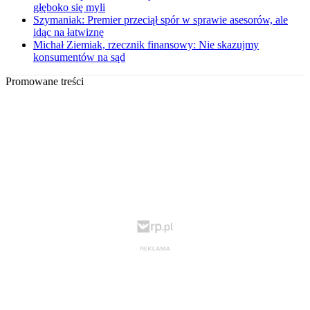
głęboko się myli
Szymaniak: Premier przeciął spór w sprawie asesorów, ale
idąc na łatwiznę
Michał Ziemiak, rzecznik finansowy: Nie skazujmy
konsumentów na sąd
Promowane treści