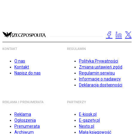
KONTAKT
REGULAMIN
O nas
Polityka Prywatności
Kontakt
Zmiana ustawień zgód
Napisz do nas
Regulamin serwisu
Informacje o nadawcy
Deklaracja dostępności
REKLAMA I PRENUMERATA
PARTNERZY
Reklama
E-kiosk.pl
Ogłoszenia
E-gazety.pl
Prenumerata
Nexto.pl
Archiwum
Mała księgowość