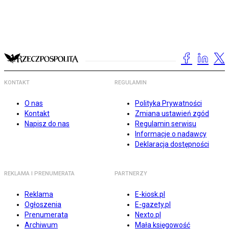
KONTAKT
REGULAMIN
O nas
Polityka Prywatności
Kontakt
Zmiana ustawień zgód
Napisz do nas
Regulamin serwisu
Informacje o nadawcy
Deklaracja dostępności
REKLAMA I PRENUMERATA
PARTNERZY
Reklama
E-kiosk.pl
Ogłoszenia
E-gazety.pl
Prenumerata
Nexto.pl
Archiwum
Mała księgowość