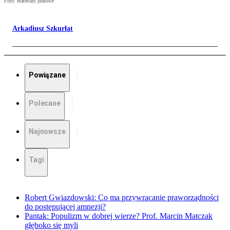
Foto: materiały prasowe
Arkadiusz Szkurłat
Powiązane
Polecane
Najnowsze
Tagi
Robert Gwiazdowski: Co ma przywracanie praworządności
do postępującej amnezji?
Pantak: Populizm w dobrej wierze? Prof. Marcin Matczak
głęboko się myli