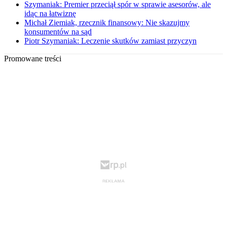
Szymaniak: Premier przeciął spór w sprawie asesorów, ale
idąc na łatwiznę
Michał Ziemiak, rzecznik finansowy: Nie skazujmy
konsumentów na sąd
Piotr Szymaniak: Leczenie skutków zamiast przyczyn
Promowane treści