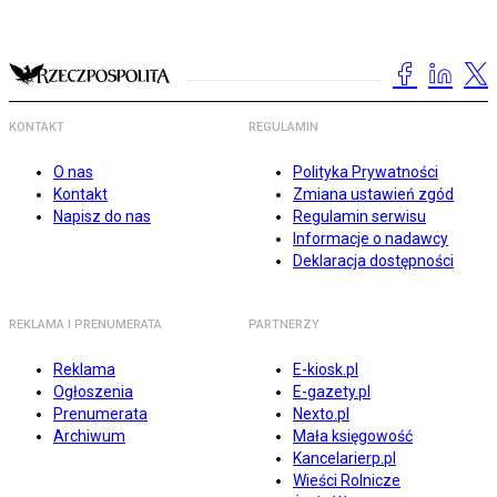
KONTAKT
REGULAMIN
O nas
Polityka Prywatności
Kontakt
Zmiana ustawień zgód
Napisz do nas
Regulamin serwisu
Informacje o nadawcy
Deklaracja dostępności
REKLAMA I PRENUMERATA
PARTNERZY
Reklama
E-kiosk.pl
Ogłoszenia
E-gazety.pl
Prenumerata
Nexto.pl
Archiwum
Mała księgowość
Kancelarierp.pl
Wieści Rolnicze