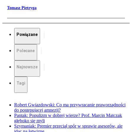
Tomasz Pietryga
Powiązane
Polecane
Najnowsze
Tagi
Robert Gwiazdowski: Co ma przywracanie praworządności
do postępującej amnezji?
Pantak: Populizm w dobrej wierze? Prof. Marcin Matczak
głęboko się myli
Szymaniak: Premier przeciął spór w sprawie asesorów, ale
idąc na łatwiznę