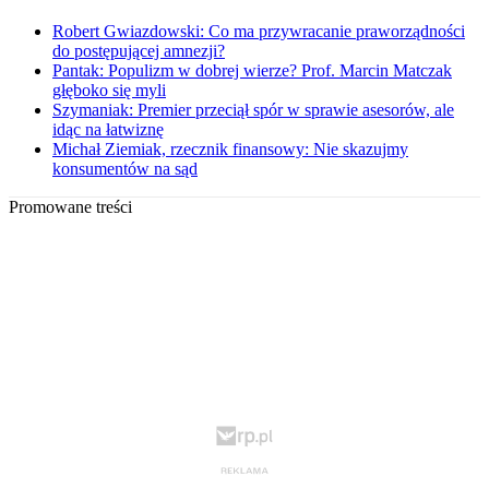
Robert Gwiazdowski: Co ma przywracanie praworządności
do postępującej amnezji?
Pantak: Populizm w dobrej wierze? Prof. Marcin Matczak
głęboko się myli
Szymaniak: Premier przeciął spór w sprawie asesorów, ale
idąc na łatwiznę
Michał Ziemiak, rzecznik finansowy: Nie skazujmy
konsumentów na sąd
Promowane treści