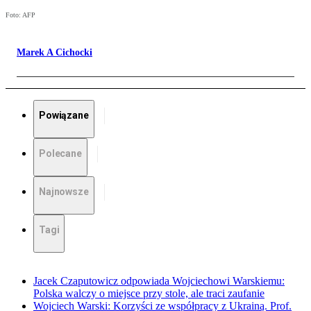
Foto: AFP
Marek A Cichocki
Powiązane
Polecane
Najnowsze
Tagi
Jacek Czaputowicz odpowiada Wojciechowi Warskiemu:
Polska walczy o miejsce przy stole, ale traci zaufanie
Wojciech Warski: Korzyści ze współpracy z Ukrainą. Prof.