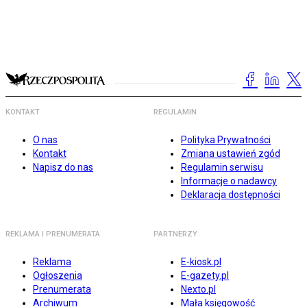
KONTAKT
REGULAMIN
O nas
Polityka Prywatności
Kontakt
Zmiana ustawień zgód
Napisz do nas
Regulamin serwisu
Informacje o nadawcy
Deklaracja dostępności
REKLAMA I PRENUMERATA
PARTNERZY
Reklama
E-kiosk.pl
Ogłoszenia
E-gazety.pl
Prenumerata
Nexto.pl
Archiwum
Mała księgowość