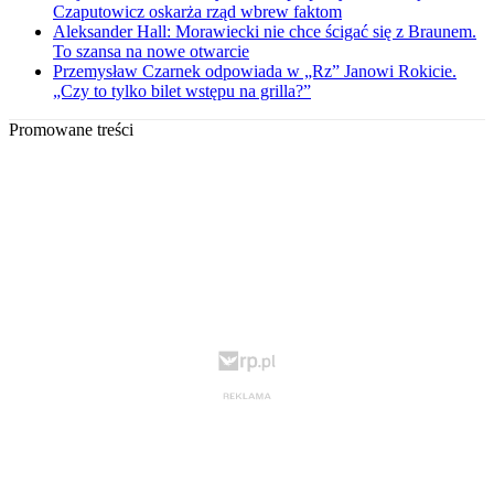
Czaputowicz oskarża rząd wbrew faktom
Aleksander Hall: Morawiecki nie chce ścigać się z Braunem.
To szansa na nowe otwarcie
Przemysław Czarnek odpowiada w „Rz” Janowi Rokicie.
„Czy to tylko bilet wstępu na grilla?”
Promowane treści