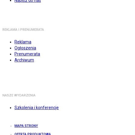
Napisz do nas
REKLAMA I PRENUMERATA
Reklama
Ogłoszenia
Prenumerata
Archiwum
NASZE WYDARZENIA
Szkolenia i konferencje
MAPA STRONY
OFERTA PRODUKTOWA