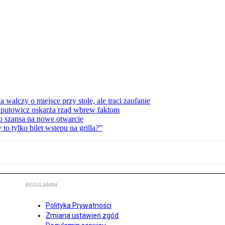
lczy o miejsce przy stole, ale traci zaufanie
zaputowicz oskarża rząd wbrew faktom
o szansa na nowe otwarcie
 tylko bilet wstępu na grilla?”
REGULAMIN
Polityka Prywatności
Zmiana ustawień zgód