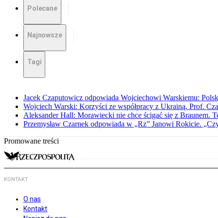
Polecane
Najnowsze
Tagi
Jacek Czaputowicz odpowiada Wojciechowi Warskiemu: Polska wa
Wojciech Warski: Korzyści ze współpracy z Ukrainą. Prof. C
Aleksander Hall: Morawiecki nie chce ścigać się z Braunem. T
Przemysław Czarnek odpowiada w „Rz” Janowi Rokicie. „Czy to
Promowane treści
KONTAKT
O nas
Kontakt