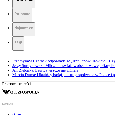
Polecane
Najnowsze
Tagi
Przemysław Czarnek odpowiada w „Rz” Janowi Rokicie. „Czy to
Jerzy Surdykowski: Milczenie świata wobec krwawej ofiary 
Jan Zielonka: Lewica jeszcze nie zginęła
Marcin Duma: Ukraińcy badają nastroje społeczne w Polsce i 
Promowane treści
KONTAKT
O nas