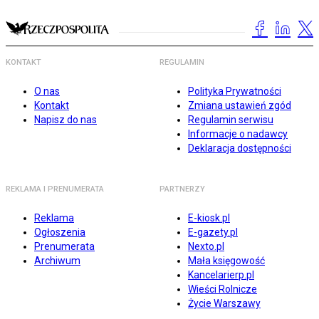
KONTAKT
REGULAMIN
O nas
Polityka Prywatności
Kontakt
Zmiana ustawień zgód
Napisz do nas
Regulamin serwisu
Informacje o nadawcy
Deklaracja dostępności
REKLAMA I PRENUMERATA
PARTNERZY
Reklama
E-kiosk.pl
Ogłoszenia
E-gazety.pl
Prenumerata
Nexto.pl
Archiwum
Mała księgowość
Kancelarierp.pl
Wieści Rolnicze
Życie Warszawy