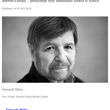
liderem Europy – przekonuje były ambasador Izraela w Polsce
Publikacja:
04.01.2011 00:32
Szewach Weiss
Foto: Forum, Monika Zielska Monika Zielska
Szewach Weiss