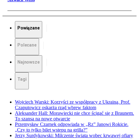
Powiązane
Polecane
Najnowsze
Tagi
Wojciech Warski: Korzyści ze współpracy z Ukrainą. Prof.
Czaputowicz oskarża rząd wbrew faktom
Aleksander Hall: Morawiecki nie chce ścigać się z Braunem.
To szansa na nowe otwarcie
Przemysław Czarnek odpowiada w „Rz” Janowi Rokicie.
„Czy to tylko bilet wstępu na grilla?”
Jerzy Surdykowski: Milczenie świata wobec krwawej ofiary