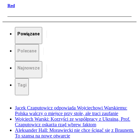
Red
Powiązane
Polecane
Najnowsze
Tagi
Jacek Czaputowicz odpowiada Wojciechowi Warskiemu:
Polska walczy o miejsce przy stole, ale traci zaufanie
Wojciech Warski: Korzyści ze współpracy z Ukrainą. Prof.
Czaputowicz oskarża rząd wbrew faktom
Aleksander Hall: Morawiecki nie chce ścigać się z Braunem.
To szansa na nowe otwarcie