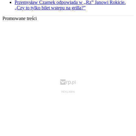
Przemysław Czarnek odpowiada w „Rz” Janowi Rokicie.
„Czy to tylko bilet wstępu na grilla?”
Promowane treści