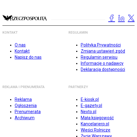
KONTAKT
REGULAMIN
O nas
Polityka Prywatności
Kontakt
Zmiana ustawień zgód
Napisz do nas
Regulamin serwisu
Informacje o nadawcy
Deklaracja dostępności
REKLAMA I PRENUMERATA
PARTNERZY
Reklama
E-kiosk.pl
Ogłoszenia
E-gazety.pl
Prenumerata
Nexto.pl
Archiwum
Mała księgowość
Kancelarierp.pl
Wieści Rolnicze
Życie Warszawy