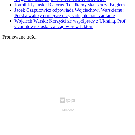
Kamil Kłysiński: Białoruś. Totalitarny skansen za Bugiem
Jacek Czaputowicz odpowiada Wojciechowi Warskiemu:
Polska walczy o miejsce przy stole, ale traci zaufanie
Wojciech Warski: Korzyści ze współpracy z Ukrainą. Prof.
Czaputowicz oskarża rząd wbrew faktom
Promowane treści