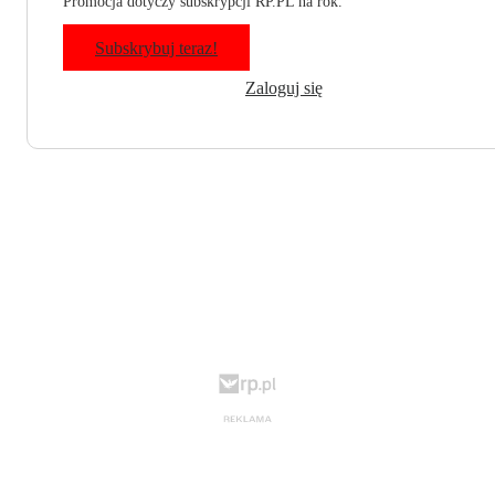
Promocja dotyczy subskrypcji RP.PL na rok.
Subskrybuj teraz!
Zaloguj się