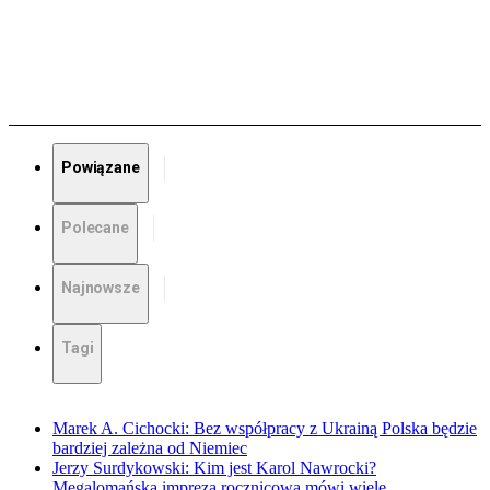
Powiązane
Polecane
Najnowsze
Tagi
Marek A. Cichocki: Bez współpracy z Ukrainą Polska będzie
bardziej zależna od Niemiec
Jerzy Surdykowski: Kim jest Karol Nawrocki?
Megalomańska impreza rocznicowa mówi wiele