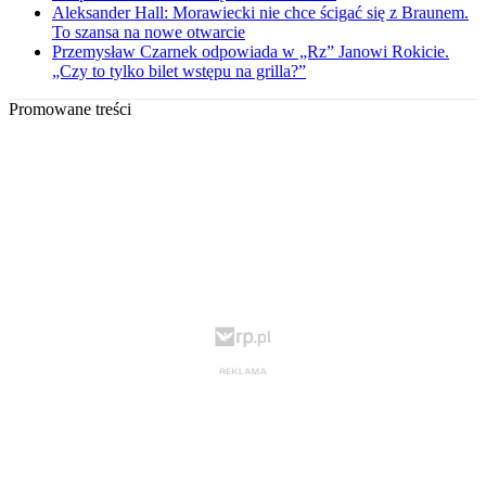
Aleksander Hall: Morawiecki nie chce ścigać się z Braunem.
To szansa na nowe otwarcie
Przemysław Czarnek odpowiada w „Rz” Janowi Rokicie.
„Czy to tylko bilet wstępu na grilla?”
Promowane treści