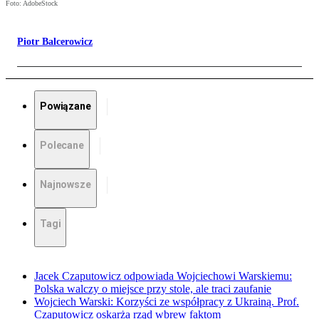
Foto: AdobeStock
Piotr Balcerowicz
Powiązane
Polecane
Najnowsze
Tagi
Jacek Czaputowicz odpowiada Wojciechowi Warskiemu:
Polska walczy o miejsce przy stole, ale traci zaufanie
Wojciech Warski: Korzyści ze współpracy z Ukrainą. Prof.
Czaputowicz oskarża rząd wbrew faktom