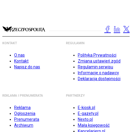
KONTAKT
REGULAMIN
O nas
Polityka Prywatności
Kontakt
Zmiana ustawień zgód
Napisz do nas
Regulamin serwisu
Informacje o nadawcy
Deklaracja dostępności
REKLAMA I PRENUMERATA
PARTNERZY
Reklama
E-kiosk.pl
Ogłoszenia
E-gazety.pl
Prenumerata
Nexto.pl
Archiwum
Mała księgowość
Kancelarierp.pl