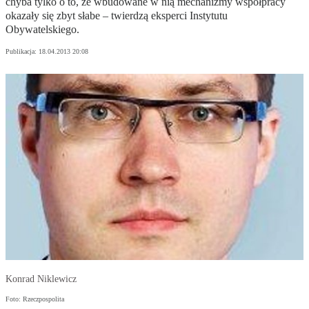
chyba tylko o to, że wbudowane w nią mechanizmy współpracy
okazały się zbyt słabe – twierdzą eksperci Instytutu
Obywatelskiego.
Publikacja:
18.04.2013 20:08
Konrad Niklewicz
Foto: Rzeczpospolita