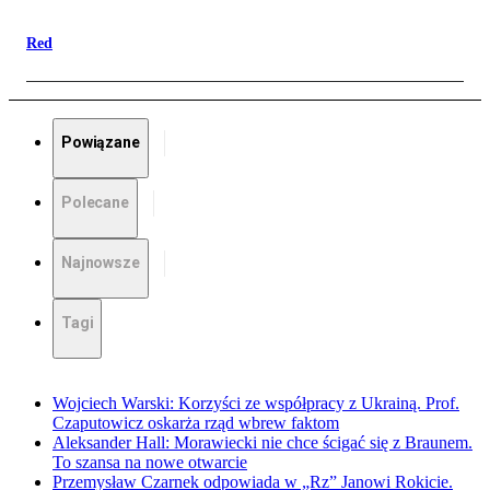
Red
Powiązane
Polecane
Najnowsze
Tagi
Wojciech Warski: Korzyści ze współpracy z Ukrainą. Prof.
Czaputowicz oskarża rząd wbrew faktom
Aleksander Hall: Morawiecki nie chce ścigać się z Braunem.
To szansa na nowe otwarcie
Przemysław Czarnek odpowiada w „Rz” Janowi Rokicie.