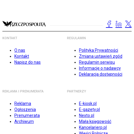
KONTAKT
REGULAMIN
O nas
Polityka Prywatności
Kontakt
Zmiana ustawień zgód
Napisz do nas
Regulamin serwisu
Informacje o nadawcy
Deklaracja dostępności
REKLAMA I PRENUMERATA
PARTNERZY
Reklama
E-kiosk.pl
Ogłoszenia
E-gazety.pl
Prenumerata
Nexto.pl
Archiwum
Mała księgowość
Kancelarierp.pl
Wieści Rolnicze