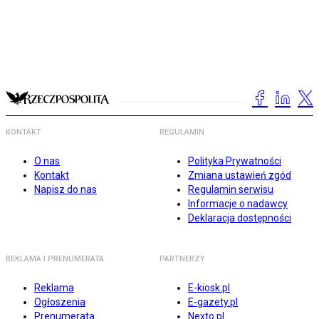
KONTAKT
REGULAMIN
O nas
Polityka Prywatności
Kontakt
Zmiana ustawień zgód
Napisz do nas
Regulamin serwisu
Informacje o nadawcy
Deklaracja dostępności
REKLAMA I PRENUMERATA
PARTNERZY
Reklama
E-kiosk.pl
Ogłoszenia
E-gazety.pl
Prenumerata
Nexto.pl