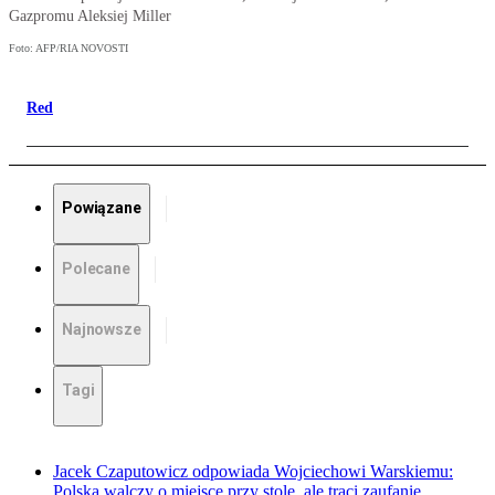
Gazpromu Aleksiej Miller
Foto: AFP/RIA NOVOSTI
Red
Powiązane
Polecane
Najnowsze
Tagi
Jacek Czaputowicz odpowiada Wojciechowi Warskiemu:
Polska walczy o miejsce przy stole, ale traci zaufanie