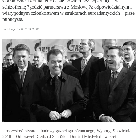
zagranicznej Berlina. Nie da się bowiem bez popadnięcia w
schizofrenię ?godzić partnerstwa z Moskwą ?z odpowiedzialnym i
wiarygodnym członkostwem w strukturach euroatlantyckich – pisze
publicysta.
Publikacja:
12.05.2014 20:09
Uroczystość otwarcia budowy gazociągu północnego, Wyborg, 9 kwietnia
2010 r. Od prawej: Gerhard Schröder, Dmitrij Miedwiediew, szef