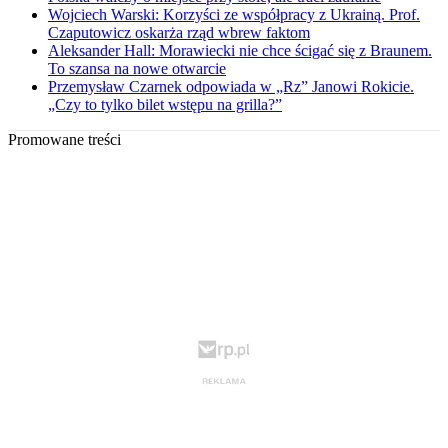
Wojciech Warski: Korzyści ze współpracy z Ukrainą. Prof.
Czaputowicz oskarża rząd wbrew faktom
Aleksander Hall: Morawiecki nie chce ścigać się z Braunem.
To szansa na nowe otwarcie
Przemysław Czarnek odpowiada w „Rz” Janowi Rokicie.
„Czy to tylko bilet wstępu na grilla?”
Promowane treści