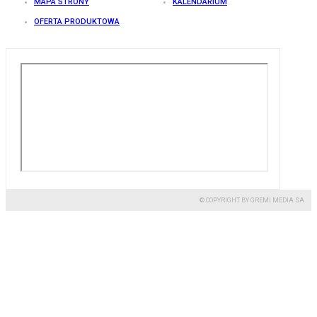
MAPA STRONY
KALENDARIUM
OFERTA PRODUKTOWA
© COPYRIGHT BY GREMI MEDIA SA