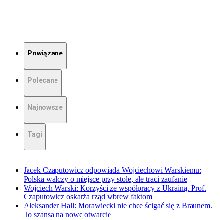
Powiązane
Polecane
Najnowsze
Tagi
Jacek Czaputowicz odpowiada Wojciechowi Warskiemu:
Polska walczy o miejsce przy stole, ale traci zaufanie
Wojciech Warski: Korzyści ze współpracy z Ukrainą. Prof.
Czaputowicz oskarża rząd wbrew faktom
Aleksander Hall: Morawiecki nie chce ścigać się z Braunem.
To szansa na nowe otwarcie