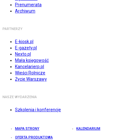
Prenumerata
Archiwum
PARTNERZY
E-kiosk.pl
E-gazety.pl
Nexto.pl
Mała księgowość
Kancelarierp.pl
Wieści Rolnicze
Życie Warszawy
NASZE WYDARZENIA
Szkolenia i konferencje
MAPA STRONY
KALENDARIUM
OFERTA PRODUKTOWA