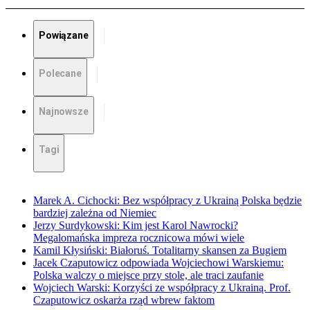
Powiązane
Polecane
Najnowsze
Tagi
Marek A. Cichocki: Bez współpracy z Ukrainą Polska będzie
bardziej zależna od Niemiec
Jerzy Surdykowski: Kim jest Karol Nawrocki?
Megalomańska impreza rocznicowa mówi wiele
Kamil Kłysiński: Białoruś. Totalitarny skansen za Bugiem
Jacek Czaputowicz odpowiada Wojciechowi Warskiemu:
Polska walczy o miejsce przy stole, ale traci zaufanie
Wojciech Warski: Korzyści ze współpracy z Ukrainą. Prof.
Czaputowicz oskarża rząd wbrew faktom