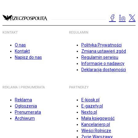
KONTAKT
REGULAMIN
O nas
Polityka Prywatności
Kontakt
Zmiana ustawień zgód
Napisz do nas
Regulamin serwisu
Informacje o nadawcy
Deklaracja dostępności
REKLAMA I PRENUMERATA
PARTNERZY
Reklama
E-kiosk.pl
Ogłoszenia
E-gazety.pl
Prenumerata
Nexto.pl
Archiwum
Mała księgowość
Kancelarierp.pl
Wieści Rolnicze
Życie Warszawy