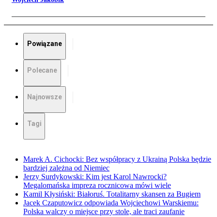
Powiązane
Polecane
Najnowsze
Tagi
Marek A. Cichocki: Bez współpracy z Ukrainą Polska będzie
bardziej zależna od Niemiec
Jerzy Surdykowski: Kim jest Karol Nawrocki?
Megalomańska impreza rocznicowa mówi wiele
Kamil Kłysiński: Białoruś. Totalitarny skansen za Bugiem
Jacek Czaputowicz odpowiada Wojciechowi Warskiemu:
Polska walczy o miejsce przy stole, ale traci zaufanie