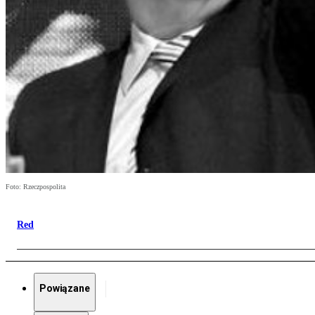
Foto: Rzeczpospolita
Red
Powiązane