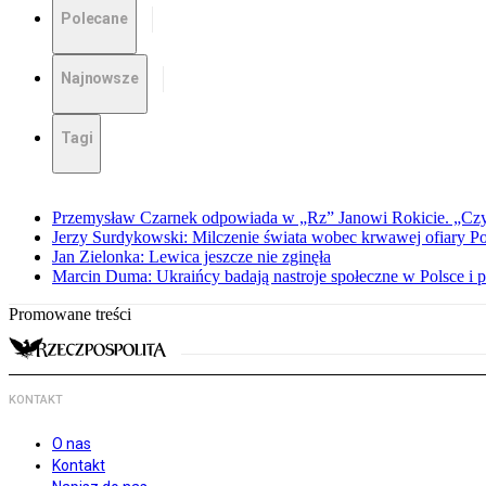
Polecane
Najnowsze
Tagi
Przemysław Czarnek odpowiada w „Rz” Janowi Rokicie. „Czy to
Jerzy Surdykowski: Milczenie świata wobec krwawej ofiary 
Jan Zielonka: Lewica jeszcze nie zginęła
Marcin Duma: Ukraińcy badają nastroje społeczne w Polsce i 
Promowane treści
KONTAKT
O nas
Kontakt