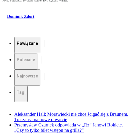
Foto: Fotorzepa, Ryszard Waniek Rys Ryszard Waniek
Dominik Zdort
Powiązane
Polecane
Najnowsze
Tagi
Aleksander Hall: Morawiecki nie chce ścigać się z Braunem.
To szansa na nowe otwarcie
Przemysław Czarnek odpowiada w „Rz” Janowi Rokicie.
„Czy to tylko bilet wstępu na grilla?”