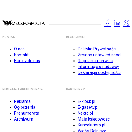
KONTAKT
REGULAMIN
O nas
Polityka Prywatności
Kontakt
Zmiana ustawień zgód
Napisz do nas
Regulamin serwisu
Informacje o nadawcy
Deklaracja dostępności
REKLAMA I PRENUMERATA
PARTNERZY
Reklama
E-kiosk.pl
Ogłoszenia
E-gazety.pl
Prenumerata
Nexto.pl
Archiwum
Mała księgowość
Kancelarierp.pl
Wieści Rolnicze