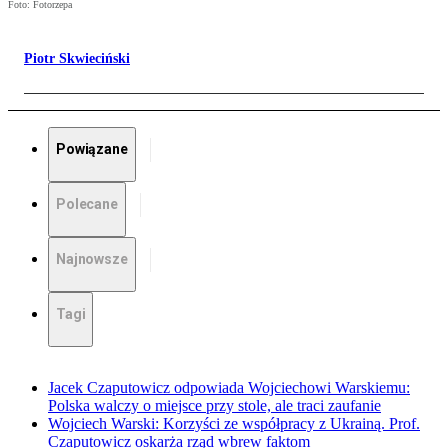
Foto: Fotorzepa
Piotr Skwieciński
Powiązane
Polecane
Najnowsze
Tagi
Jacek Czaputowicz odpowiada Wojciechowi Warskiemu:
Polska walczy o miejsce przy stole, ale traci zaufanie
Wojciech Warski: Korzyści ze współpracy z Ukrainą. Prof.
Czaputowicz oskarża rząd wbrew faktom