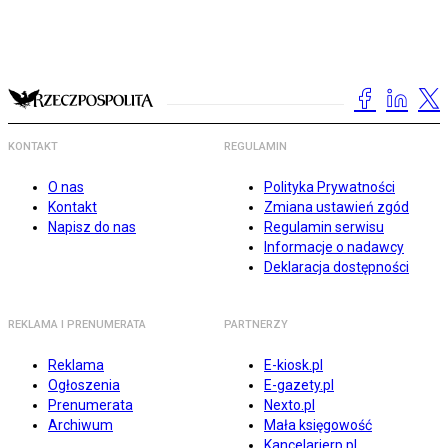
KONTAKT
REGULAMIN
O nas
Polityka Prywatności
Kontakt
Zmiana ustawień zgód
Napisz do nas
Regulamin serwisu
Informacje o nadawcy
Deklaracja dostępności
REKLAMA I PRENUMERATA
PARTNERZY
Reklama
E-kiosk.pl
Ogłoszenia
E-gazety.pl
Prenumerata
Nexto.pl
Archiwum
Mała księgowość
Kancelarierp.pl