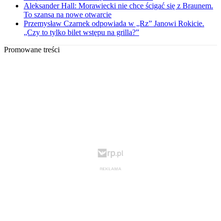
Aleksander Hall: Morawiecki nie chce ścigać się z Braunem.
To szansa na nowe otwarcie
Przemysław Czarnek odpowiada w „Rz” Janowi Rokicie.
„Czy to tylko bilet wstępu na grilla?”
Promowane treści