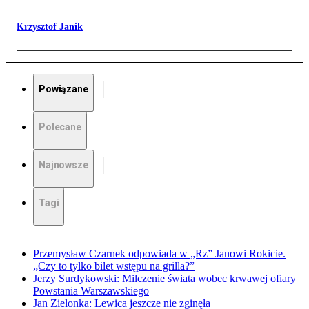
Krzysztof Janik
Powiązane
Polecane
Najnowsze
Tagi
Przemysław Czarnek odpowiada w „Rz” Janowi Rokicie.
„Czy to tylko bilet wstępu na grilla?”
Jerzy Surdykowski: Milczenie świata wobec krwawej ofiary
Powstania Warszawskiego
Jan Zielonka: Lewica jeszcze nie zginęła