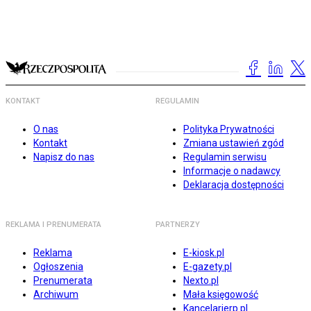
KONTAKT
REGULAMIN
O nas
Polityka Prywatności
Kontakt
Zmiana ustawień zgód
Napisz do nas
Regulamin serwisu
Informacje o nadawcy
Deklaracja dostępności
REKLAMA I PRENUMERATA
PARTNERZY
Reklama
E-kiosk.pl
Ogłoszenia
E-gazety.pl
Prenumerata
Nexto.pl
Archiwum
Mała księgowość
Kancelarierp.pl