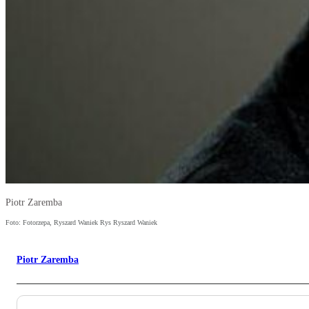
Piotr Zaremba
Foto: Fotorzepa, Ryszard Waniek Rys Ryszard Waniek
Piotr Zaremba