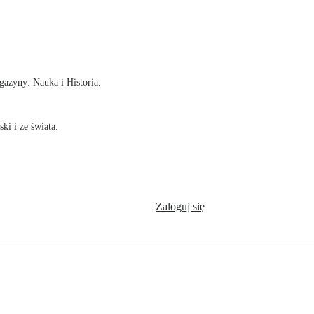
!
azyny: Nauka i Historia.
ki i ze świata.
Zaloguj się