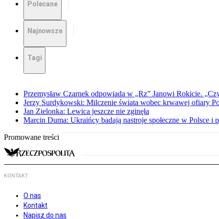
Polecane
Najnowsze
Tagi
Przemysław Czarnek odpowiada w „Rz” Janowi Rokicie. „Czy to
Jerzy Surdykowski: Milczenie świata wobec krwawej ofiary 
Jan Zielonka: Lewica jeszcze nie zginęła
Marcin Duma: Ukraińcy badają nastroje społeczne w Polsce i 
Promowane treści
KONTAKT
O nas
Kontakt
Napisz do nas