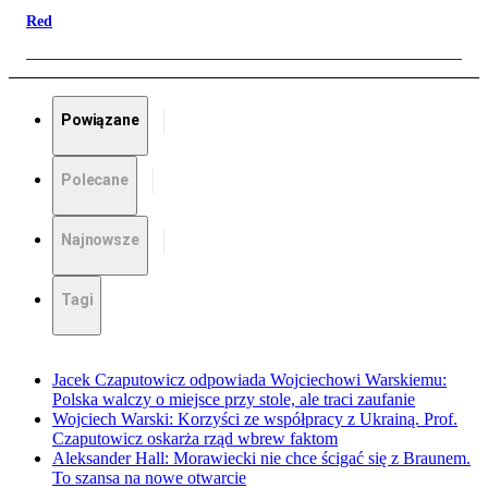
Red
Powiązane
Polecane
Najnowsze
Tagi
Jacek Czaputowicz odpowiada Wojciechowi Warskiemu:
Polska walczy o miejsce przy stole, ale traci zaufanie
Wojciech Warski: Korzyści ze współpracy z Ukrainą. Prof.
Czaputowicz oskarża rząd wbrew faktom
Aleksander Hall: Morawiecki nie chce ścigać się z Braunem.
To szansa na nowe otwarcie