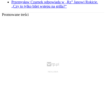
Przemysław Czarnek odpowiada w „Rz” Janowi Rokicie.
„Czy to tylko bilet wstępu na grilla?”
Promowane treści