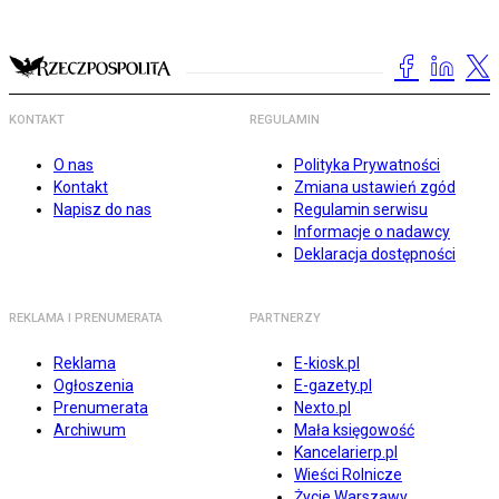
KONTAKT
REGULAMIN
O nas
Polityka Prywatności
Kontakt
Zmiana ustawień zgód
Napisz do nas
Regulamin serwisu
Informacje o nadawcy
Deklaracja dostępności
REKLAMA I PRENUMERATA
PARTNERZY
Reklama
E-kiosk.pl
Ogłoszenia
E-gazety.pl
Prenumerata
Nexto.pl
Archiwum
Mała księgowość
Kancelarierp.pl
Wieści Rolnicze
Życie Warszawy