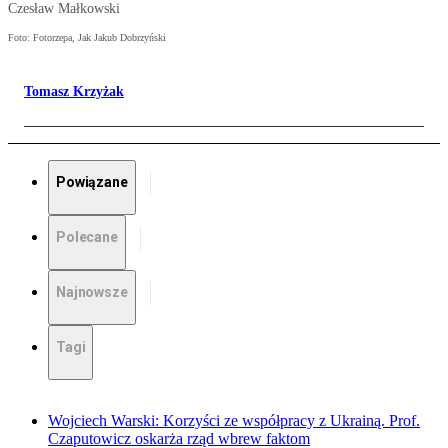
Czesław Małkowski
Foto: Fotorzepa, Jak Jakub Dobrzyński
Tomasz Krzyżak
Powiązane
Polecane
Najnowsze
Tagi
Wojciech Warski: Korzyści ze współpracy z Ukrainą. Prof.
Czaputowicz oskarża rząd wbrew faktom