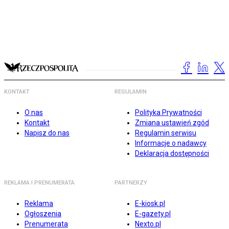
KONTAKT
REGULAMIN
O nas
Polityka Prywatności
Kontakt
Zmiana ustawień zgód
Napisz do nas
Regulamin serwisu
Informacje o nadawcy
Deklaracja dostępności
REKLAMA I PRENUMERATA
PARTNERZY
Reklama
E-kiosk.pl
Ogłoszenia
E-gazety.pl
Prenumerata
Nexto.pl