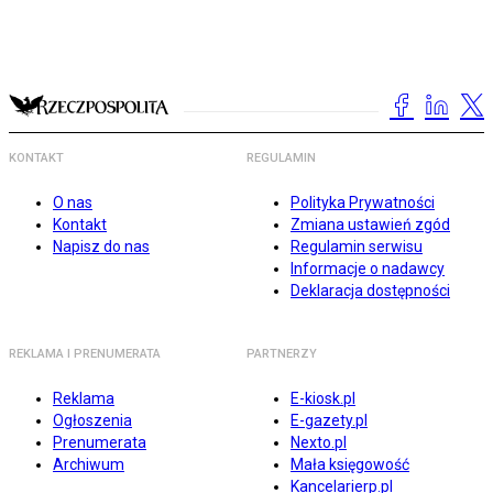
KONTAKT
REGULAMIN
O nas
Polityka Prywatności
Kontakt
Zmiana ustawień zgód
Napisz do nas
Regulamin serwisu
Informacje o nadawcy
Deklaracja dostępności
REKLAMA I PRENUMERATA
PARTNERZY
Reklama
E-kiosk.pl
Ogłoszenia
E-gazety.pl
Prenumerata
Nexto.pl
Archiwum
Mała księgowość
Kancelarierp.pl