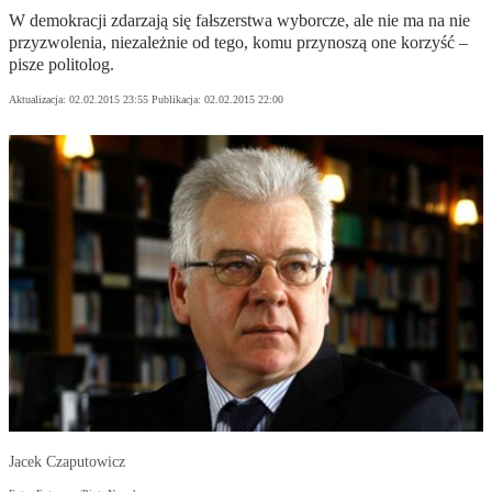
W demokracji zdarzają się fałszerstwa wyborcze, ale nie ma na nie
przyzwolenia, niezależnie od tego, komu przynoszą one korzyść –
pisze politolog.
Aktualizacja:
02.02.2015 23:55
Publikacja:
02.02.2015 22:00
Jacek Czaputowicz