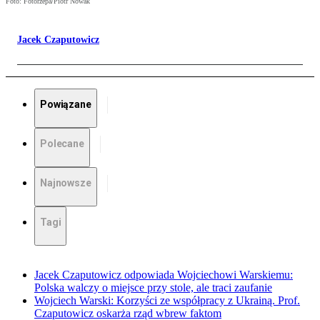
Foto: Fotorzepa/Piotr Nowak
Jacek Czaputowicz
Powiązane
Polecane
Najnowsze
Tagi
Jacek Czaputowicz odpowiada Wojciechowi Warskiemu:
Polska walczy o miejsce przy stole, ale traci zaufanie
Wojciech Warski: Korzyści ze współpracy z Ukrainą. Prof.
Czaputowicz oskarża rząd wbrew faktom