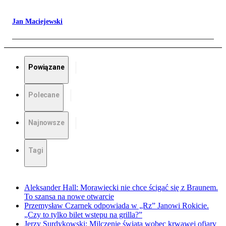
Jan Maciejewski
Powiązane
Polecane
Najnowsze
Tagi
Aleksander Hall: Morawiecki nie chce ścigać się z Braunem.
To szansa na nowe otwarcie
Przemysław Czarnek odpowiada w „Rz” Janowi Rokicie.
„Czy to tylko bilet wstępu na grilla?”
Jerzy Surdykowski: Milczenie świata wobec krwawej ofiary