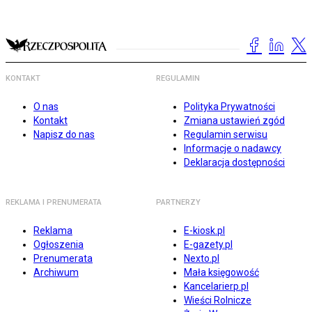
KONTAKT
REGULAMIN
O nas
Polityka Prywatności
Kontakt
Zmiana ustawień zgód
Napisz do nas
Regulamin serwisu
Informacje o nadawcy
Deklaracja dostępności
REKLAMA I PRENUMERATA
PARTNERZY
Reklama
E-kiosk.pl
Ogłoszenia
E-gazety.pl
Prenumerata
Nexto.pl
Archiwum
Mała księgowość
Kancelarierp.pl
Wieści Rolnicze