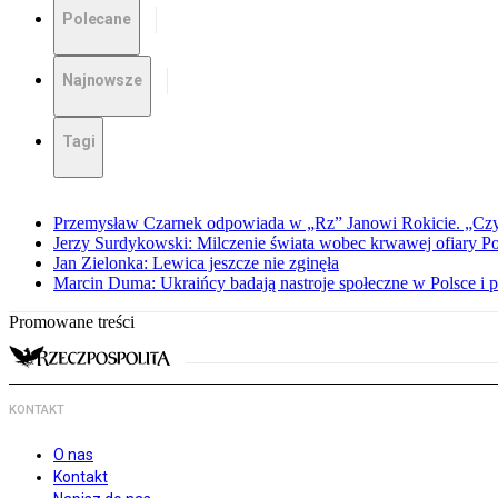
Polecane
Najnowsze
Tagi
Przemysław Czarnek odpowiada w „Rz” Janowi Rokicie. „Czy to
Jerzy Surdykowski: Milczenie świata wobec krwawej ofiary 
Jan Zielonka: Lewica jeszcze nie zginęła
Marcin Duma: Ukraińcy badają nastroje społeczne w Polsce i 
Promowane treści
KONTAKT
O nas
Kontakt