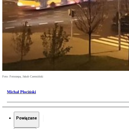
Foto: Fotorzepa, Jakub Czermiński
Michał Płociński
Powiązane