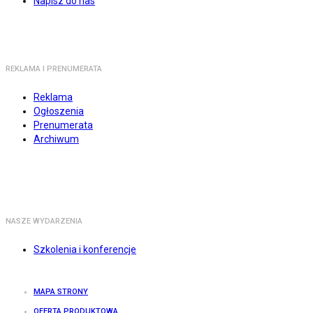
Napisz do nas
REKLAMA I PRENUMERATA
Reklama
Ogłoszenia
Prenumerata
Archiwum
NASZE WYDARZENIA
Szkolenia i konferencje
MAPA STRONY
OFERTA PRODUKTOWA