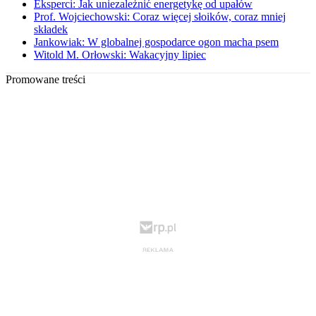
Eksperci: Jak uniezależnić energetykę od upałów
Prof. Wojciechowski: Coraz więcej słoików, coraz mniej
składek
Jankowiak: W globalnej gospodarce ogon macha psem
Witold M. Orłowski: Wakacyjny lipiec
Promowane treści