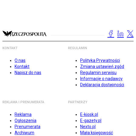
KONTAKT
REGULAMIN
O nas
Polityka Prywatności
Kontakt
Zmiana ustawień zgód
Napisz do nas
Regulamin serwisu
Informacje o nadawcy
Deklaracja dostępności
REKLAMA I PRENUMERATA
PARTNERZY
Reklama
E-kiosk.pl
Ogłoszenia
E-gazety.pl
Prenumerata
Nexto.pl
Archiwum
Mała księgowość