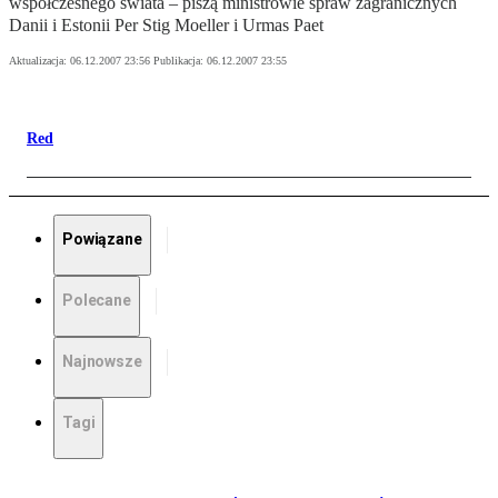
współczesnego świata – piszą ministrowie spraw zagranicznych
Danii i Estonii Per Stig Moeller i Urmas Paet
Aktualizacja:
06.12.2007 23:56
Publikacja:
06.12.2007 23:55
Red
Powiązane
Polecane
Najnowsze
Tagi