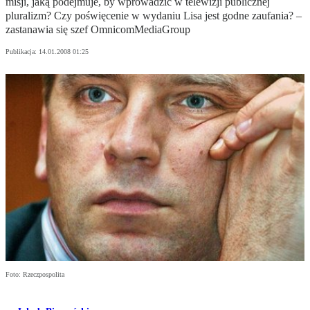
misji, jaką podejmuje, by wprowadzić w telewizji publicznej
pluralizm? Czy poświęcenie w wydaniu Lisa jest godne zaufania? –
zastanawia się szef OmnicomMediaGroup
Publikacja:
14.01.2008 01:25
Foto: Rzeczpospolita