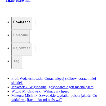
Jakub Bierzyński
Powiązane
Polecane
Najnowsze
Tagi
Prof. Wojciechowski: Coraz więcej słoików, coraz mniej
składek
Jankowiak: W globalnej gospodarce ogon macha psem
Witold M. Orłowski: Wakacyjny lipiec
Mateusz Michnik: Szwedzkie wydatki, polska jakość. Co
widać w „Rachunku od państwa”