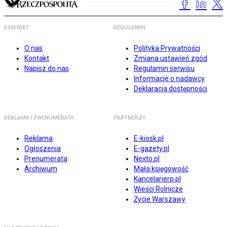
KONTAKT
REGULAMIN
O nas
Polityka Prywatności
Kontakt
Zmiana ustawień zgód
Napisz do nas
Regulamin serwisu
Informacje o nadawcy
Deklaracja dostępności
REKLAMA I PRENUMERATA
PARTNERZY
Reklama
E-kiosk.pl
Ogłoszenia
E-gazety.pl
Prenumerata
Nexto.pl
Archiwum
Mała księgowość
Kancelarierp.pl
Wieści Rolnicze
Życie Warszawy