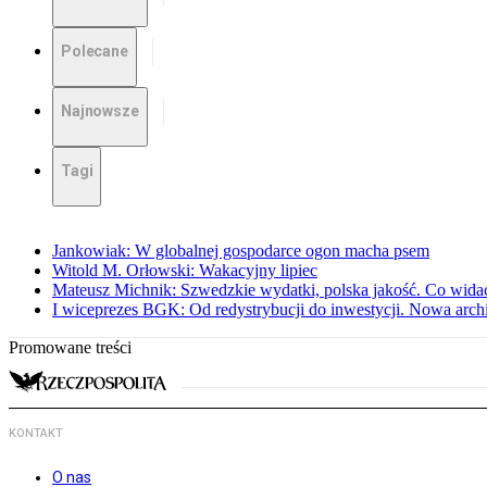
Polecane
Najnowsze
Tagi
Jankowiak: W globalnej gospodarce ogon macha psem
Witold M. Orłowski: Wakacyjny lipiec
Mateusz Michnik: Szwedzkie wydatki, polska jakość. Co wid
I wiceprezes BGK: Od redystrybucji do inwestycji. Nowa arc
Promowane treści
KONTAKT
O nas