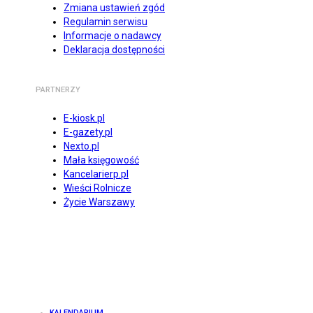
Zmiana ustawień zgód
Regulamin serwisu
Informacje o nadawcy
Deklaracja dostępności
PARTNERZY
E-kiosk.pl
E-gazety.pl
Nexto.pl
Mała księgowość
Kancelarierp.pl
Wieści Rolnicze
Życie Warszawy
KALENDARIUM