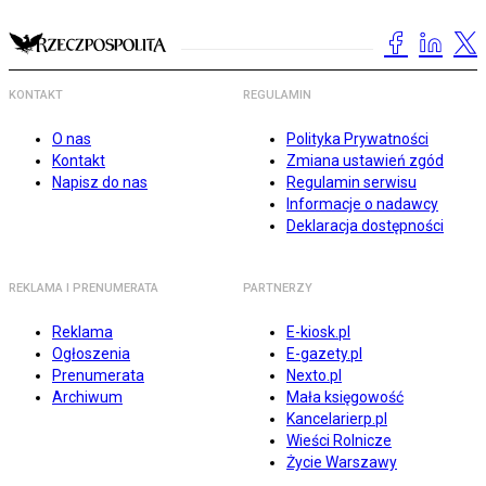
KONTAKT
REGULAMIN
O nas
Polityka Prywatności
Kontakt
Zmiana ustawień zgód
Napisz do nas
Regulamin serwisu
Informacje o nadawcy
Deklaracja dostępności
REKLAMA I PRENUMERATA
PARTNERZY
Reklama
E-kiosk.pl
Ogłoszenia
E-gazety.pl
Prenumerata
Nexto.pl
Archiwum
Mała księgowość
Kancelarierp.pl
Wieści Rolnicze
Życie Warszawy