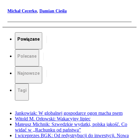
Michał Cecerko
,
Damian Cieśla
Powiązane
Polecane
Najnowsze
Tagi
Jankowiak: W globalnej gospodarce ogon macha psem
Witold M. Orłowski: Wakacyjny lipiec
Mateusz Michnik: Szwedzkie wydatki, polska jakość. Co
widać w „Rachunku od państwa”
I wiceprezes BGK: Od redystrybucji do inwestycji. Nowa