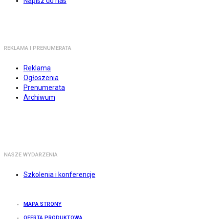
Napisz do nas
REKLAMA I PRENUMERATA
Reklama
Ogłoszenia
Prenumerata
Archiwum
NASZE WYDARZENIA
Szkolenia i konferencje
MAPA STRONY
OFERTA PRODUKTOWA