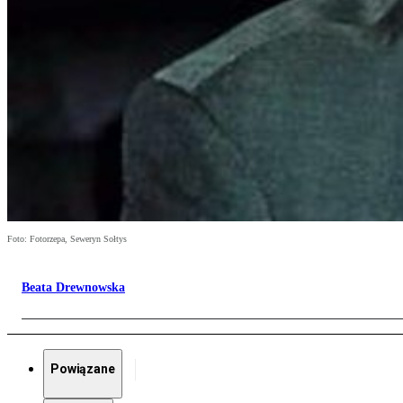
Foto: Fotorzepa, Seweryn Sołtys
Beata Drewnowska
Powiązane