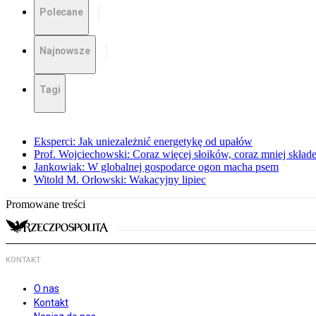
Polecane
Najnowsze
Tagi
Eksperci: Jak uniezależnić energetykę od upałów
Prof. Wojciechowski: Coraz więcej słoików, coraz mniej skład
Jankowiak: W globalnej gospodarce ogon macha psem
Witold M. Orłowski: Wakacyjny lipiec
Promowane treści
KONTAKT
O nas
Kontakt