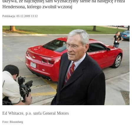
ukrywa, że najchętniej sam wyznaczyłby siebie na następcę Fritza
Hendersona, którego zwolnił wczoraj
Publikacja:
03.12.2009 13:12
Ed Whitacre, p.o. szefa General Motors
Foto: Bloomberg