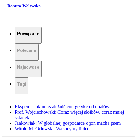
Danuta Walewska
Powiązane
Polecane
Najnowsze
Tagi
Eksperci: Jak uniezależnić energetykę od upałów
Prof. Wojciechowski: Coraz więcej słoików, coraz mniej
składek
Jankowiak: W globalnej gospodarce ogon macha psem
Witold M. Orłowski: Wakacyjny lipiec