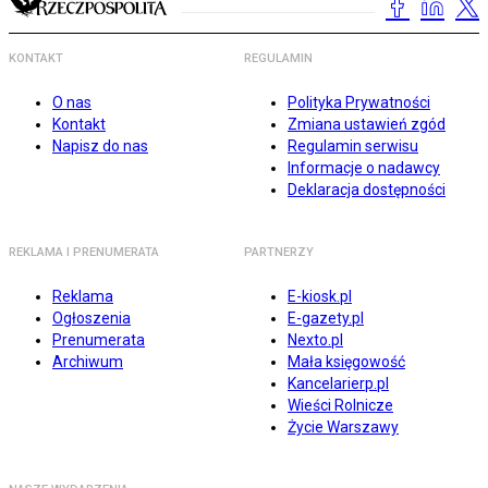
KONTAKT
REGULAMIN
O nas
Polityka Prywatności
Kontakt
Zmiana ustawień zgód
Napisz do nas
Regulamin serwisu
Informacje o nadawcy
Deklaracja dostępności
REKLAMA I PRENUMERATA
PARTNERZY
Reklama
E-kiosk.pl
Ogłoszenia
E-gazety.pl
Prenumerata
Nexto.pl
Archiwum
Mała księgowość
Kancelarierp.pl
Wieści Rolnicze
Życie Warszawy