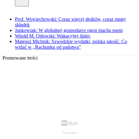
Prof. Wojciechowski: Coraz więcej słoików, coraz mniej
składek
Jankowiak: W globalnej gospodarce ogon macha psem
Witold M. Orłowski: Wakacyjny lipiec
Mateusz Michnik: Szwedzkie wydatki, polska jakość. Co
widać w „Rachunku od państwa”
Promowane treści