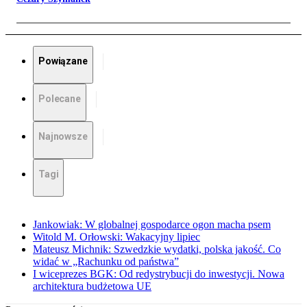
Powiązane
Polecane
Najnowsze
Tagi
Jankowiak: W globalnej gospodarce ogon macha psem
Witold M. Orłowski: Wakacyjny lipiec
Mateusz Michnik: Szwedzkie wydatki, polska jakość. Co
widać w „Rachunku od państwa”
I wiceprezes BGK: Od redystrybucji do inwestycji. Nowa
architektura budżetowa UE