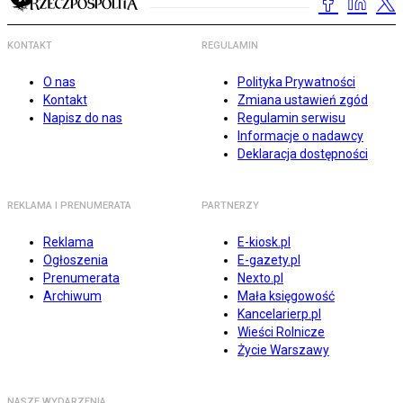
KONTAKT
REGULAMIN
O nas
Polityka Prywatności
Kontakt
Zmiana ustawień zgód
Napisz do nas
Regulamin serwisu
Informacje o nadawcy
Deklaracja dostępności
REKLAMA I PRENUMERATA
PARTNERZY
Reklama
E-kiosk.pl
Ogłoszenia
E-gazety.pl
Prenumerata
Nexto.pl
Archiwum
Mała księgowość
Kancelarierp.pl
Wieści Rolnicze
Życie Warszawy
NASZE WYDARZENIA