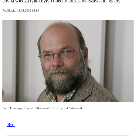
chyba wiedzą tylko były i obecny prezes warszawskiej giełdy
Publikacja:
15.04.2013 14:19
Foto: Fotorzepa, Krzysztof Skłodowski KS Krzysztof Skłodowski
Red