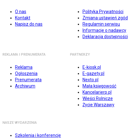
O nas
Polityka Prywatności
Kontakt
Zmiana ustawień zgód
Napisz do nas
Regulamin serwisu
Informacje o nadawcy
Deklaracja dostępności
REKLAMA I PRENUMERATA
PARTNERZY
Reklama
E-kiosk.pl
Ogłoszenia
E-gazety.pl
Prenumerata
Nexto.pl
Archiwum
Mała księgowość
Kancelarierp.pl
Wieści Rolnicze
Życie Warszawy
NASZE WYDARZENIA
Szkolenia i konferencje