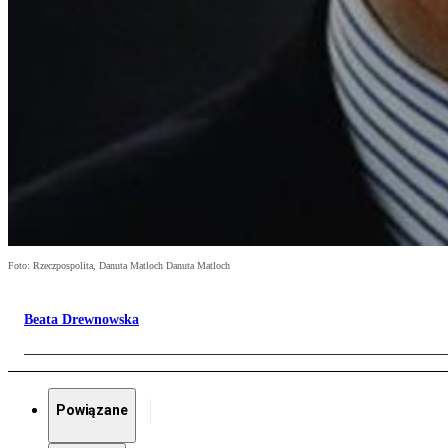
Foto: Rzeczpospolita, Danuta Matloch Danuta Matloch
Beata Drewnowska
Powiązane