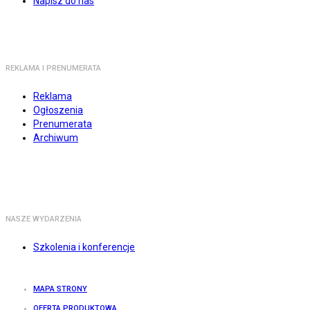
Napisz do nas
REKLAMA I PRENUMERATA
Reklama
Ogłoszenia
Prenumerata
Archiwum
NASZE WYDARZENIA
Szkolenia i konferencje
MAPA STRONY
OFERTA PRODUKTOWA