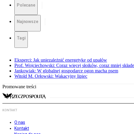
Polecane
Najnowsze
Tagi
Eksperci: Jak uniezależnić energetykę od upałów
Prof. Wojciechowski: Coraz więcej słoików, coraz mniej skład
Jankowiak: W globalnej gospodarce ogon macha psem
Witold M. Orłowski: Wakacyjny lipiec
Promowane treści
KONTAKT
O nas
Kontakt