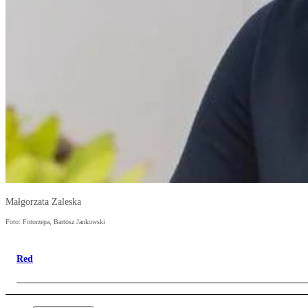
Małgorzata Zaleska
Foto: Fotorzepa, Bartosz Jankowski
Red