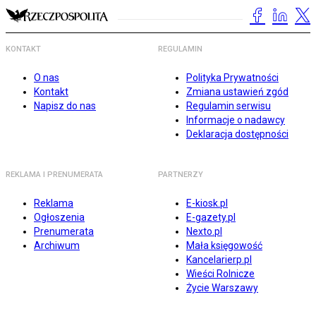
KONTAKT
REGULAMIN
O nas
Polityka Prywatności
Kontakt
Zmiana ustawień zgód
Napisz do nas
Regulamin serwisu
Informacje o nadawcy
Deklaracja dostępności
REKLAMA I PRENUMERATA
PARTNERZY
Reklama
E-kiosk.pl
Ogłoszenia
E-gazety.pl
Prenumerata
Nexto.pl
Archiwum
Mała księgowość
Kancelarierp.pl
Wieści Rolnicze
Życie Warszawy