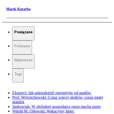
Marek Kutarba
Powiązane
Polecane
Najnowsze
Tagi
Eksperci: Jak uniezależnić energetykę od upałów
Prof. Wojciechowski: Coraz więcej słoików, coraz mniej
składek
Jankowiak: W globalnej gospodarce ogon macha psem
Witold M. Orłowski: Wakacyjny lipiec