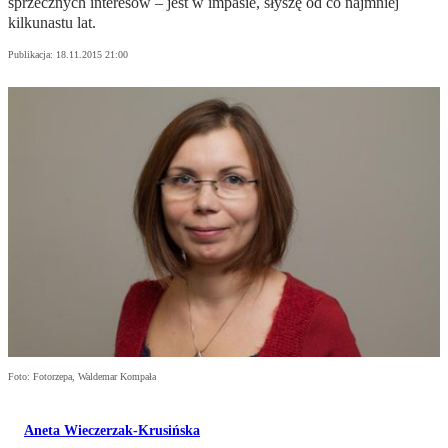
sprzecznych interesów – jest w impasie, słyszę od co najmniej
kilkunastu lat.
Publikacja:
18.11.2015 21:00
Foto: Fotorzepa, Waldemar Kompała
Aneta Wieczerzak-Krusińska