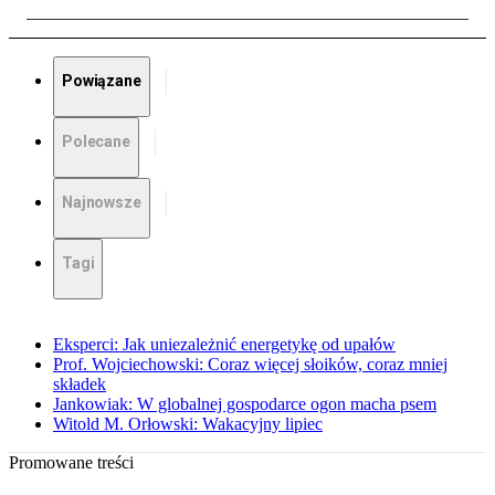
Powiązane
Polecane
Najnowsze
Tagi
Eksperci: Jak uniezależnić energetykę od upałów
Prof. Wojciechowski: Coraz więcej słoików, coraz mniej
składek
Jankowiak: W globalnej gospodarce ogon macha psem
Witold M. Orłowski: Wakacyjny lipiec
Promowane treści