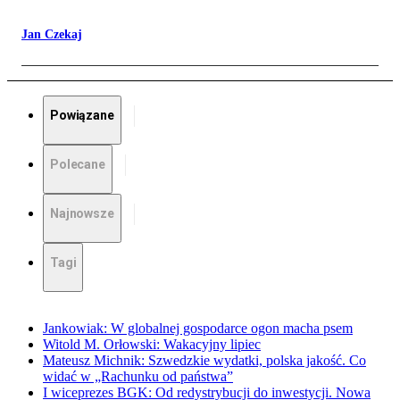
Jan Czekaj
Powiązane
Polecane
Najnowsze
Tagi
Jankowiak: W globalnej gospodarce ogon macha psem
Witold M. Orłowski: Wakacyjny lipiec
Mateusz Michnik: Szwedzkie wydatki, polska jakość. Co
widać w „Rachunku od państwa”
I wiceprezes BGK: Od redystrybucji do inwestycji. Nowa