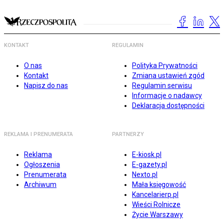
KONTAKT
REGULAMIN
O nas
Polityka Prywatności
Kontakt
Zmiana ustawień zgód
Napisz do nas
Regulamin serwisu
Informacje o nadawcy
Deklaracja dostępności
REKLAMA I PRENUMERATA
PARTNERZY
Reklama
E-kiosk.pl
Ogłoszenia
E-gazety.pl
Prenumerata
Nexto.pl
Archiwum
Mała księgowość
Kancelarierp.pl
Wieści Rolnicze
Życie Warszawy